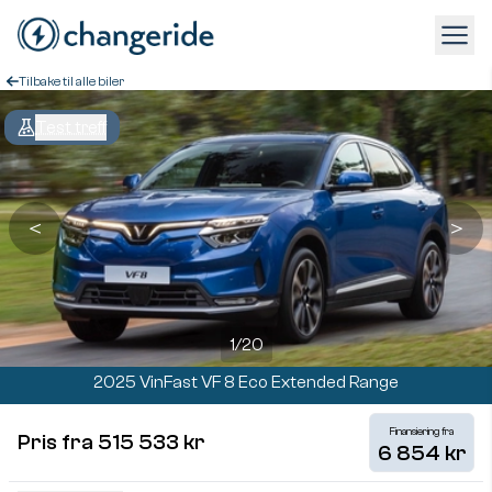
Tilbake til alle biler
Test treff
＜
＞
1
/
20
2025 VinFast VF 8 Eco Extended Range
Finansiering fra
Pris fra 515 533 kr
6 854 kr