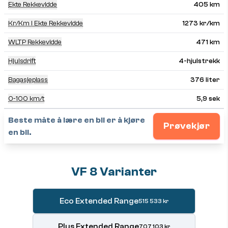
Ekte Rekkevidde
405 km
Kr/km I Ekte Rekkevidde
1273 kr/km
WLTP Rekkevidde
471 km
Hjulsdrift
4-hjulstrekk
Bagasjeplass
376 liter
0-100 km/t
5,9 sek
Beste måte å lære en bil er å kjøre
Prøvekjør
en bil.
VF 8 Varianter
Eco Extended Range
515 533 kr
Plus Extended Range
707 103 kr