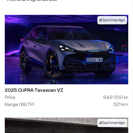
Sammenlign
2025 CUPRA Tavascan VZ
Price
649 000 kr
Range (WLTP)
521 km
Sammenlign