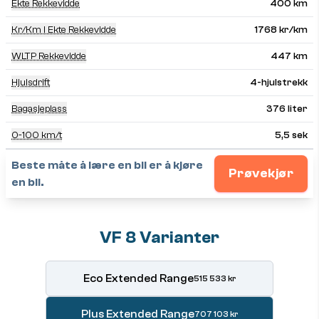
Ekte Rekkevidde
400 km
Kr/km I Ekte Rekkevidde
1768 kr/km
WLTP Rekkevidde
447 km
Hjulsdrift
4-hjulstrekk
Bagasjeplass
376 liter
0-100 km/t
5,5 sek
Beste måte å lære en bil er å kjøre
Prøvekjør
en bil.
VF 8 Varianter
Eco Extended Range
515 533 kr
Plus Extended Range
707 103 kr