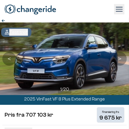
Test treff
＜
＞
1
/
20
2025 VinFast VF 8 Plus Extended Range
Finansiering fra
Pris fra 707 103 kr
9 675 kr