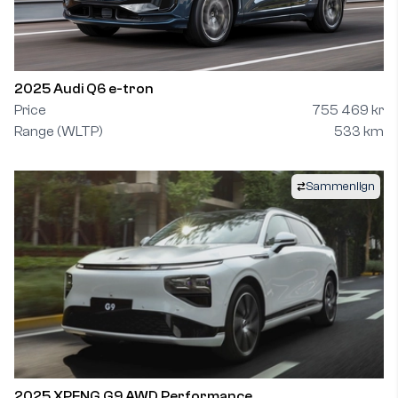
2025 Audi Q6 e-tron
Price
755 469 kr
Range (WLTP)
533 km
Sammenlign
2025 XPENG G9 AWD Performance