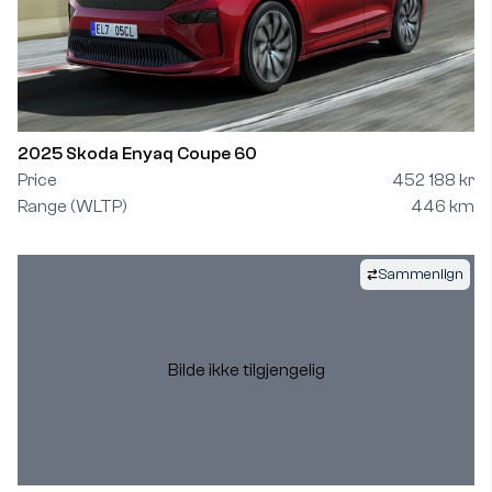
2025 Skoda Enyaq Coupe 60
Price
452 188 kr
Range (WLTP)
446 km
Sammenlign
Bilde ikke tilgjengelig