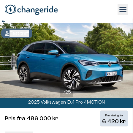
Test treff
＜
＞
1
/
25
2025 Volkswagen ID.4 Pro 4MOTION
Finansiering fra
Pris fra 486 000 kr
6 420 kr