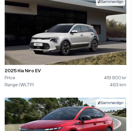
Sammenlign
2025 Kia Niro EV
Price
419 900 kr
Range (WLTP)
463 km
Sammenlign