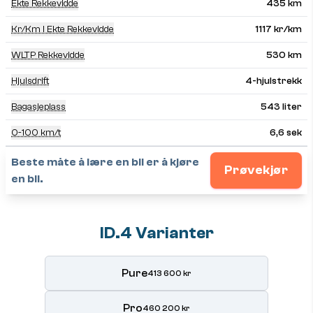
Ekte Rekkevidde
435 km
Kr/km I Ekte Rekkevidde
1117 kr/km
WLTP Rekkevidde
530 km
Hjulsdrift
4-hjulstrekk
Bagasjeplass
543 liter
0-100 km/t
6,6 sek
Beste måte å lære en bil er å kjøre
Prøvekjør
en bil.
ID.4 Varianter
Pure
413 600 kr
Pro
460 200 kr