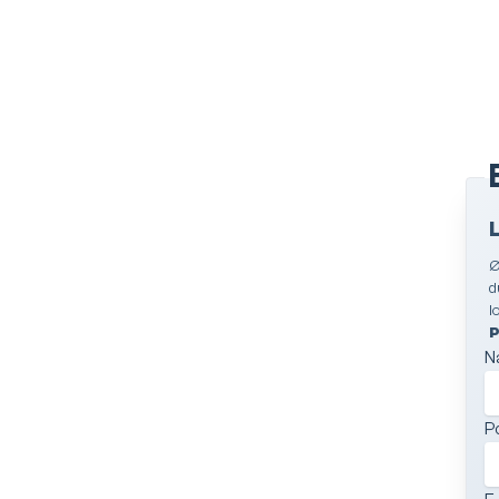
Ø
d
l
P
N
P