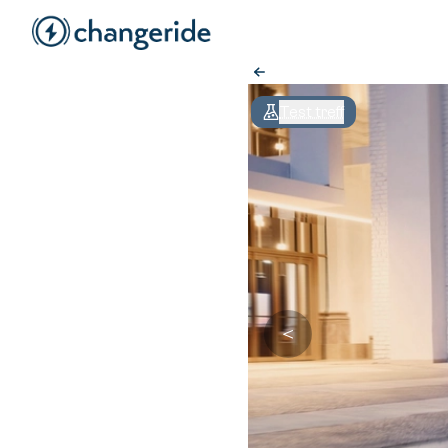
Test treff
＜