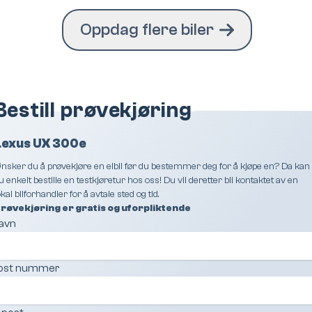
Oppdag flere biler
Bestill prøvekjøring
Lexus UX 300e
nsker du å prøvekjøre en elbil før du bestemmer deg for å kjøpe en? Da kan
u enkelt bestille en testkjøretur hos oss! Du vil deretter bli kontaktet av en
okal bilforhandler for å avtale sted og tid.
røvekjøring er gratis og uforpliktende
avn
ost nummer