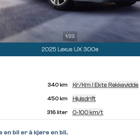
1
/
23
2025 Lexus UX 300e
Kr/km I Ekte Rekkevidde
340 km
Hjulsdrift
450 km
0-100 km/t
316 liter
en bil er å kjøre en bil.