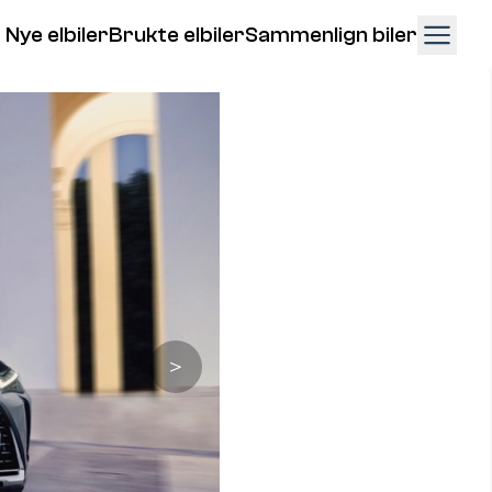
Nye elbiler
Brukte elbiler
Sammenlign biler
＞