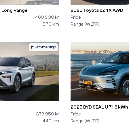
 Long Range
2025 Toyota bZ4X AWD
460 300 kr
Price
570 km
Range (WLTP)
Sammenlign
2025 BYD SEAL U 71.8 kWh
373 950 kr
Price
449 km
Range (WLTP)