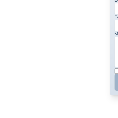
E
T
M