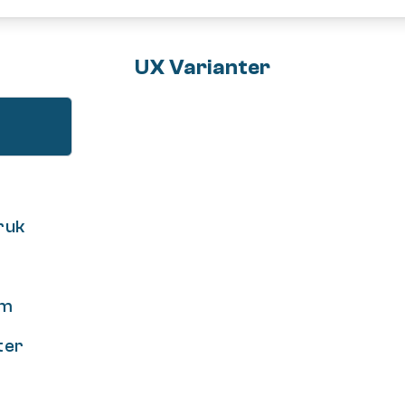
UX Varianter
ruk
om
ter