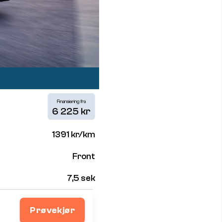
Finansiering fra
6 225 kr
1391 kr/km
Front
7,5 sek
Prøvekjør