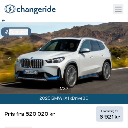
Test treff
＜
＞
1
/
32
2025 BMW iX1 xDrive30
Finansiering fra
Pris fra 520 020 kr
6 921 kr