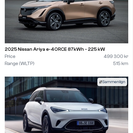
2025 Nissan Ariya e-4ORCE 87kWh - 225 kW
Price
499 300 kr
Range (WLTP)
515 km
Sammenlign