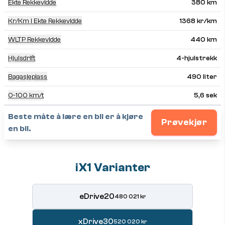
Ekte Rekkevidde
380 km
Kr/km I Ekte Rekkevidde
1368 kr/km
WLTP Rekkevidde
440 km
Hjulsdrift
4-hjulstrekk
Bagasjeplass
490 liter
0-100 km/t
5,6 sek
Beste måte å lære en bil er å kjøre
Prøvekjør
en bil.
iX1 Varianter
eDrive20
480 021 kr
xDrive30
520 020 kr