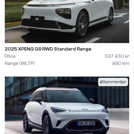
2025 XPENG G9 RWD Standard Range
Price
537 430 kr
Range (WLTP)
460 km
Sammenlign