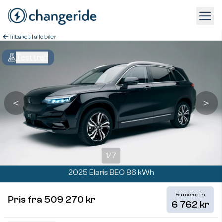
Tilbake til alle biler
Test treff
＜
＞
1
/
7
2025 Elaris BEO 86 kWh
Finansiering fra
Pris fra 509 270 kr
6 762 kr