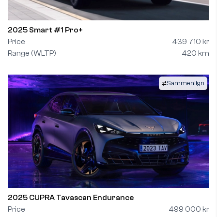
2025 Smart #1 Pro+
Price
439 710 kr
Range (WLTP)
420 km
Sammenlign
2025 CUPRA Tavascan Endurance
Price
499 000 kr