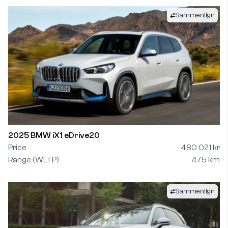
Sammenlign
2025 BMW iX1 eDrive20
Price
480 021 kr
Range (WLTP)
475 km
Sammenlign