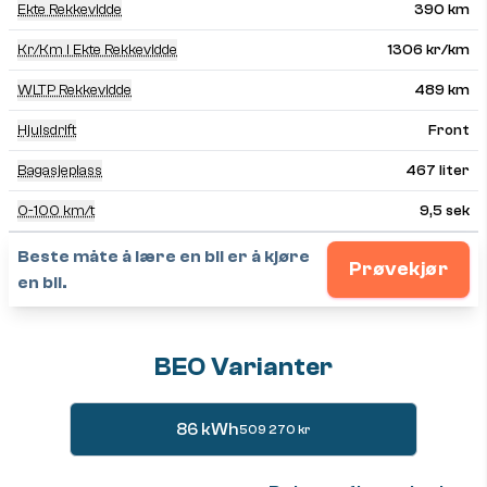
Ekte Rekkevidde
390 km
Kr/km I Ekte Rekkevidde
1306 kr/km
WLTP Rekkevidde
489 km
Hjulsdrift
Front
Bagasjeplass
467 liter
0-100 km/t
9,5 sek
Beste måte å lære en bil er å kjøre
Prøvekjør
en bil.
BEO Varianter
86 kWh
509 270 kr