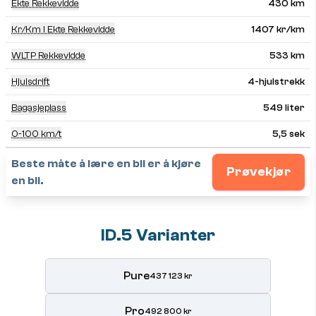
Ekte Rekkevidde
430 km
Kr/km I Ekte Rekkevidde
1407 kr/km
WLTP Rekkevidde
533 km
Hjulsdrift
4-hjulstrekk
Bagasjeplass
549 liter
0-100 km/t
5,5 sek
Beste måte å lære en bil er å kjøre
Prøvekjør
en bil.
ID.5 Varianter
Pure
437 123 kr
Pro
492 800 kr