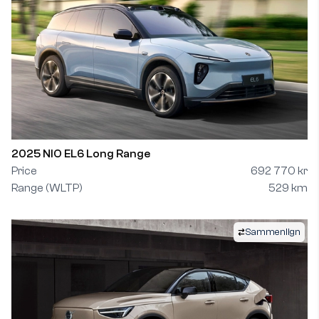
2025 NIO EL6 Long Range
Price
692 770 kr
Range (WLTP)
529 km
Sammenlign