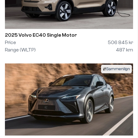
2025 Volvo EC40 Single Motor
Price
506 845 kr
Range (WLTP)
487 km
Sammenlign