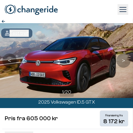
Test treff
＜
＞
1
/
20
2025 Volkswagen ID.5 GTX
Finansiering fra
Pris fra 605 000 kr
8 172 kr