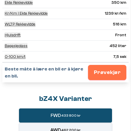
Ekte Rekkevidde
350 km
Kr/km I Ekte Rekkevidde
1239 kr/km
WLTP Rekkevidde
516 km
Hjulsdrift
Front
Bagasjeplass
452 liter
0-100 km/t
7,5 sek
Beste måte å lære en bil er å kjøre
Prøvekjør
en bil.
bZ4X Varianter
FWD
433 800 kr
AWD
462 200 kr