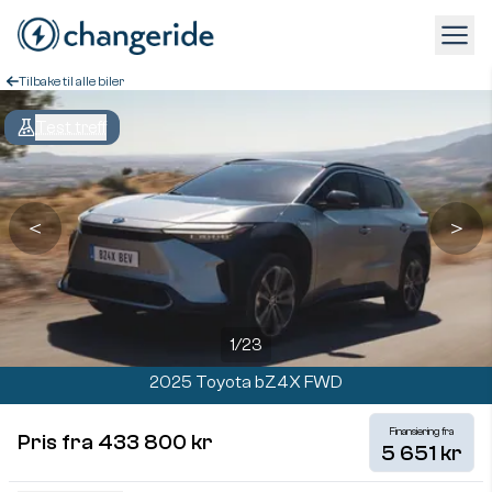
Tilbake til alle biler
Test treff
＜
＞
1
/
23
2025 Toyota bZ4X FWD
Finansiering fra
Pris fra 433 800 kr
5 651 kr