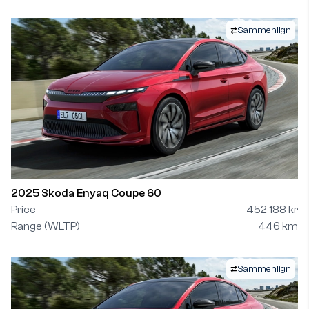
Sammenlign
2025 Skoda Enyaq Coupe 60
Price
452 188 kr
Range (WLTP)
446 km
Sammenlign