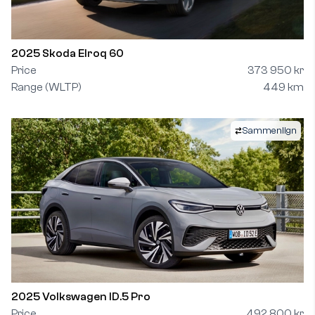
2025 Skoda Elroq 60
Price
373 950 kr
Range (WLTP)
449 km
Sammenlign
2025 Volkswagen ID.5 Pro
Price
492 800 kr