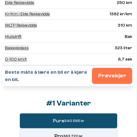
Ekte Rekkevidde
250 km
Kr/km I Ekte Rekkevidde
1362 kr/km
WLTP Rekkevidde
310 km
Hjulsdrift
Bak
Bagasjeplass
323 liter
0-100 km/t
6,7 sek
Beste måte å lære en bil er å kjøre
Prøvekjør
en bil.
#1 Varianter
Pure
340 595 kr
Pro
363 720 kr