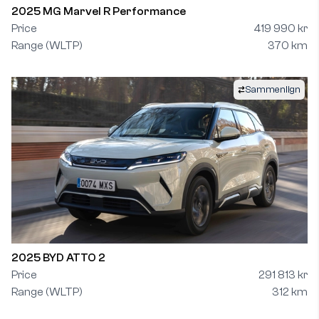
2025 MG Marvel R Performance
Price
419 990 kr
Range (WLTP)
370 km
Sammenlign
2025 BYD ATTO 2
Price
291 813 kr
Range (WLTP)
312 km