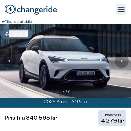
Tilbake til alle biler
Test treff
＜
＞
1
/
27
2025 Smart #1 Pure
Finansiering fra
Pris fra 340 595 kr
4 279 kr