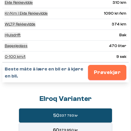
Ekte Rekkevidde
310 km
Kr/km I Ekte Rekkevidde
1090 kr/km
WLTP Rekkevidde
374 km
Hjulsdrift
Bak
Bagasjeplass
470 liter
0-100 km/t
9 sek
Beste måte å lære en bil er å kjøre
Prøvekjør
en bil.
Elroq Varianter
50
337 793 kr
60
373 950 kr