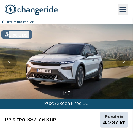
Tilbake til alle biler
Test treff
＜
＞
1
/
17
2025 Skoda Elroq 50
Finansiering fra
Pris fra 337 793 kr
4 237 kr