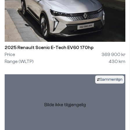
2025 Renault Scenic E-Tech EV60 170hp
Price
369 900 kr
Range (WLTP)
430 km
Sammenlign
Bilde ikke tilgjengelig