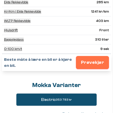
Ekte Rekkevidde
285 km
Kr/km I Ekte Rekkevidde
1241 kr/km
WLTP Rekkevidde
403 km
Hjulsdrift
Front
Bagasjeplass
310 liter
0-100 km/t
9 sek
Beste måte å lære en bil er å kjøre
Prøvekjør
en bil.
Mokka Varianter
Electric
353 783 kr