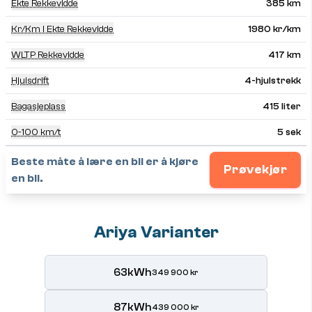
Ekte Rekkevidde
385 km
Kr/km I Ekte Rekkevidde
1980 kr/km
WLTP Rekkevidde
417 km
Hjulsdrift
4-hjulstrekk
Bagasjeplass
415 liter
0-100 km/t
5 sek
Beste måte å lære en bil er å kjøre
Prøvekjør
en bil.
Ariya Varianter
63kWh
349 900 kr
87kWh
439 000 kr