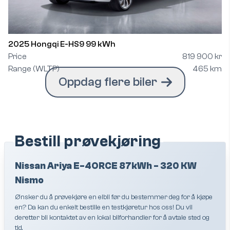
2025 Hongqi E-HS9 99 kWh
Price
819 900 kr
Range (WLTP)
465 km
Oppdag flere biler
Bestill prøvekjøring
Nissan Ariya E-4ORCE 87kWh - 320 KW
Nismo
Ønsker du å prøvekjøre en elbil før du bestemmer deg for å kjøpe
en? Da kan du enkelt bestille en testkjøretur hos oss! Du vil
deretter bli kontaktet av en lokal bilforhandler for å avtale sted og
tid.