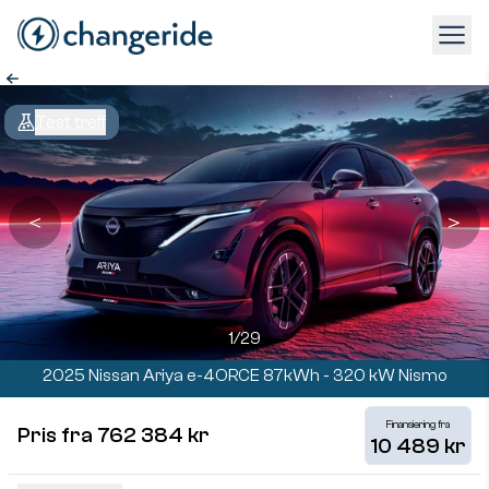
Test treff
＜
＞
1
/
29
2025 Nissan Ariya e-4ORCE 87kWh - 320 kW Nismo
Finansiering fra
Pris fra 762 384 kr
10 489 kr