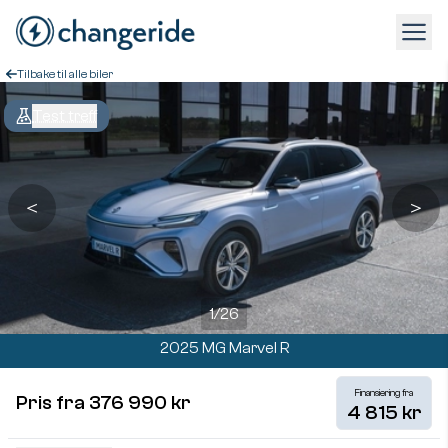
Tilbake til alle biler
Test treff
＜
＞
1
/
26
2025 MG Marvel R
Finansiering fra
Pris fra 376 990 kr
4 815 kr