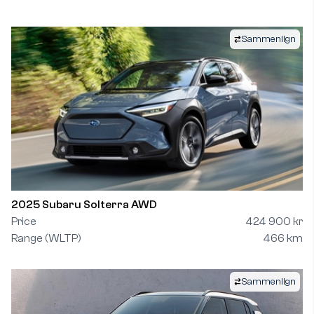
Sammenlign
2025 Subaru Solterra AWD
Price
424 900 kr
Range (WLTP)
466 km
Sammenlign