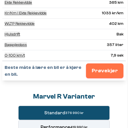
Ekte Rekkevidde
365 km
Kr/km I Ekte Rekkevidde
1033 kr/km
WLTP Rekkevidde
402 km
Hjulsdrift
Bak
Bagasjeplass
357 liter
0-100 km/t
7,9 sek
Beste måte å lære en bil er å kjøre
Prøvekjør
en bil.
Marvel R Varianter
Standard
376 990 kr
Performance
419 990 kr