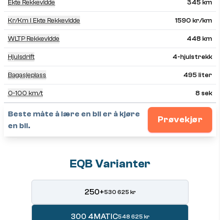
Ekte Rekkevidde
345 km
Kr/km I Ekte Rekkevidde
1590 kr/km
WLTP Rekkevidde
448 km
Hjulsdrift
4-hjulstrekk
Bagasjeplass
495 liter
0-100 km/t
8 sek
Beste måte å lære en bil er å kjøre
Prøvekjør
en bil.
EQB Varianter
250+
530 625 kr
300 4MATIC
548 625 kr