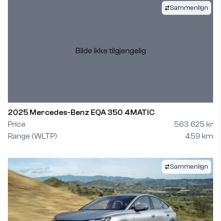
Sammenlign
Bilde ikke tilgjengelig
2025 Mercedes-Benz EQA 350 4MATIC
Price
563 625 kr
Range (WLTP)
459 km
Sammenlign