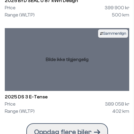
2025 BYD SEAL U 87 kWh Design
Price
399 900 kr
Range (WLTP)
500 km
Sammenlign
Bilde ikke tilgjengelig
2025 DS 3 E-Tense
Price
389 058 kr
Range (WLTP)
402 km
Oppdag flere biler