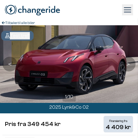
Tilbake til alle biler
Test treff
＜
＞
1
/
10
2025 Lynk&Co 02
Finansiering fra
Pris fra 349 454 kr
4 409 kr