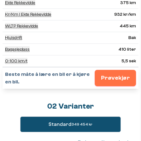
Ekte Rekkevidde
375 km
Kr/km I Ekte Rekkevidde
932 kr/km
WLTP Rekkevidde
445 km
Hjulsdrift
Bak
Bagasjeplass
410 liter
0-100 km/t
5,5 sek
Beste måte å lære en bil er å kjøre
Prøvekjør
en bil.
02 Varianter
Standard
349 454 kr