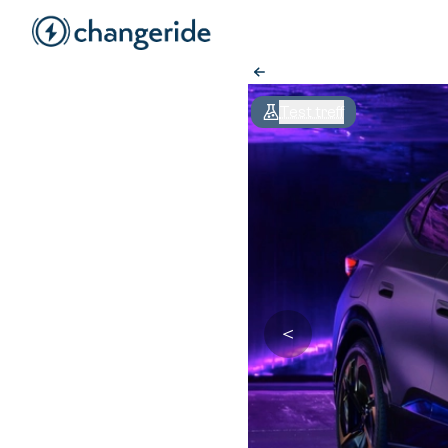
Test treff
＜