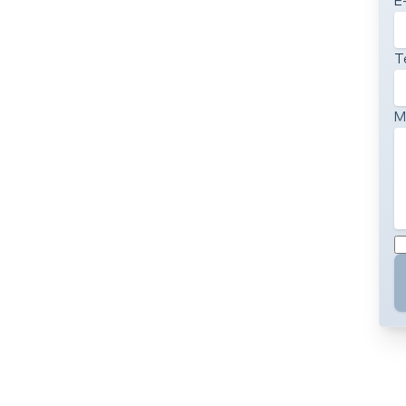
E
T
M