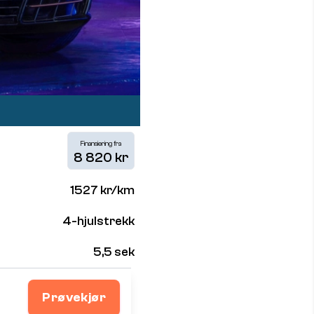
Finansiering fra
8 820 kr
1527 kr/km
4-hjulstrekk
5,5 sek
Prøvekjør