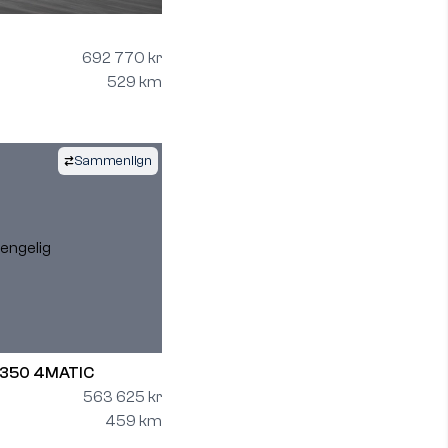
692 770 kr
529 km
Sammenlign
gjengelig
 350 4MATIC
563 625 kr
459 km