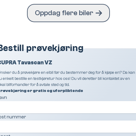
Oppdag flere biler
Bestill prøvekjøring
CUPRA Tavascan VZ
nsker du å prøvekjøre en elbil før du bestemmer deg for å kjøpe en? Da kan
u enkelt bestille en testkjøretur hos oss! Du vil deretter bli kontaktet av en
okal bilforhandler for å avtale sted og tid.
røvekjøring er gratis og uforpliktende
avn
ost nummer