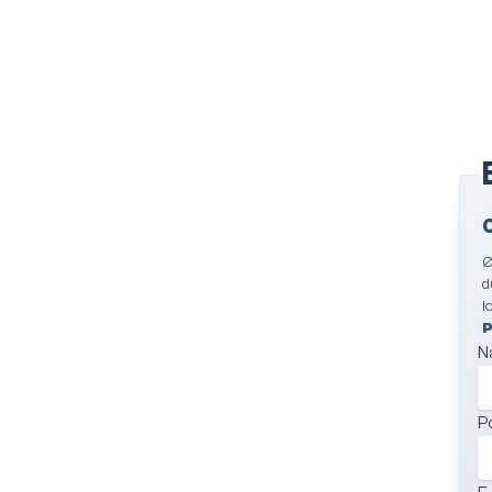
Ø
d
l
P
N
P