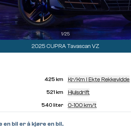
1
/
25
2025 CUPRA Tavascan VZ
Kr/km I Ekte Rekkevidde
425 km
Hjulsdrift
521 km
0-100 km/t
540 liter
en bil er å kjøre en bil.