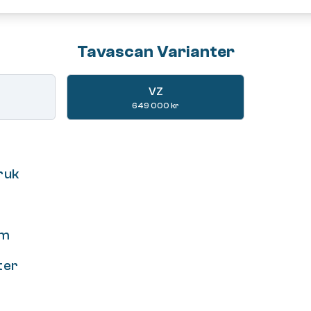
Tavascan Varianter
VZ
649 000 kr
ruk
om
ter