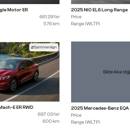
gle Motor ER
2025 NIO EL6 Long Range
661 291 kr
Price
576 km
Range (WLTP)
Sammenlign
Bilde ikke til
Mach-E ER RWD
2025 Mercedes-Benz EQA
697 031 kr
Price
600 km
Range (WLTP)