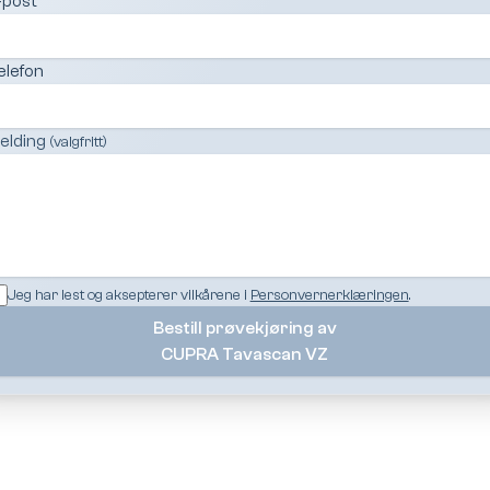
-post
elefon
elding
(valgfritt)
Jeg har lest og aksepterer vilkårene i
Personvernerklæringen
.
Bestill prøvekjøring av
CUPRA Tavascan VZ