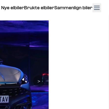
Nye elbiler
Brukte elbiler
Sammenlign biler
＞