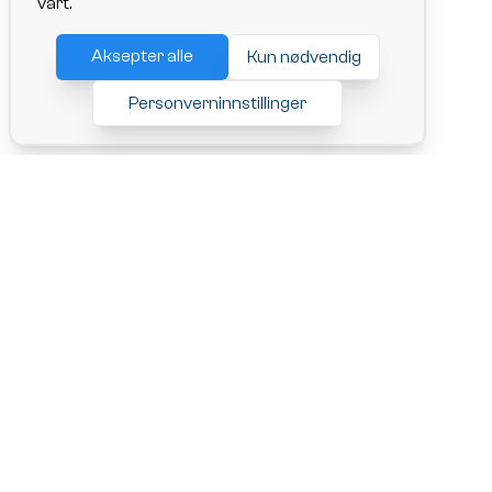
vårt.
Aksepter alle
Kun nødvendig
Personverninnstillinger
ChangeRide AS,
Adresse: Lille Markeveien 13, 5005 Bergen
Org. nr.: 927241706
Tlf: 92 07 10 91