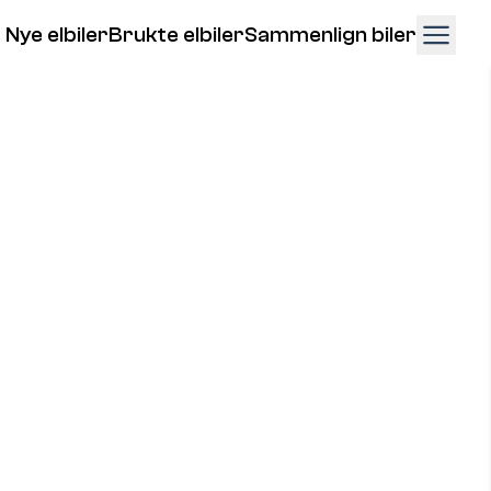
Nye elbiler
Brukte elbiler
Sammenlign biler