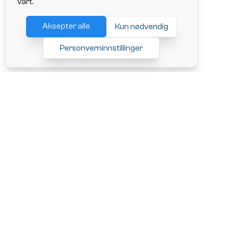
vårt.
Aksepter alle
Kun nødvendig
Personverninnstillinger
ChangeRide AS,
Adresse: Lille Markeveien 13, 5005 Bergen
Org. nr.: 927241706
Tlf: 92 07 10 91