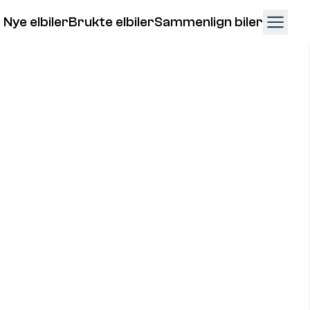
Nye elbiler
Brukte elbiler
Sammenlign biler