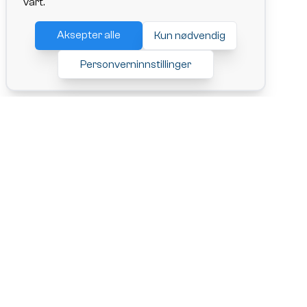
vårt.
Aksepter alle
Kun nødvendig
Personverninnstillinger
ChangeRide AS,
Adresse: Lille Markeveien 13, 5005 Bergen
Org. nr.: 927241706
Tlf: 92 07 10 91