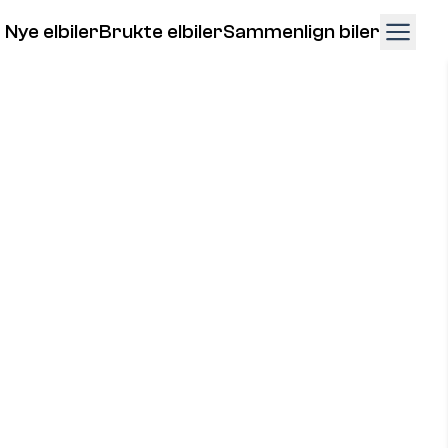
Nye elbiler
Brukte elbiler
Sammenlign biler