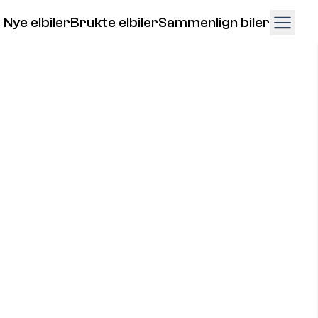
Nye elbiler
Brukte elbiler
Sammenlign biler