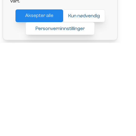
vårt.
Aksepter alle
Kun nødvendig
Personverninnstillinger
ChangeRide AS,
Adresse: Lille Markeveien 13, 5005 Bergen
Org. nr.: 927241706
Tlf: 92 07 10 91