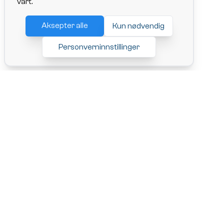
vårt.
Aksepter alle
Kun nødvendig
Personverninnstillinger
ChangeRide AS,
Adresse: Lille Markeveien 13, 5005 Bergen
Org. nr.: 927241706
Tlf: 92 07 10 91