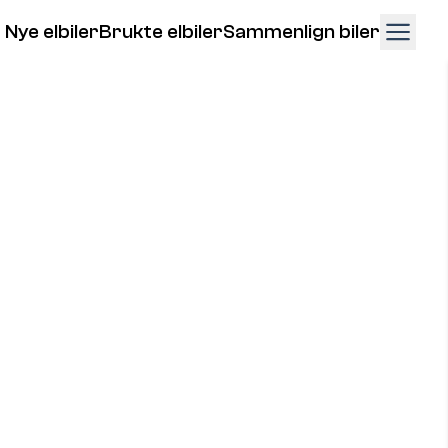
Nye elbiler
Brukte elbiler
Sammenlign biler