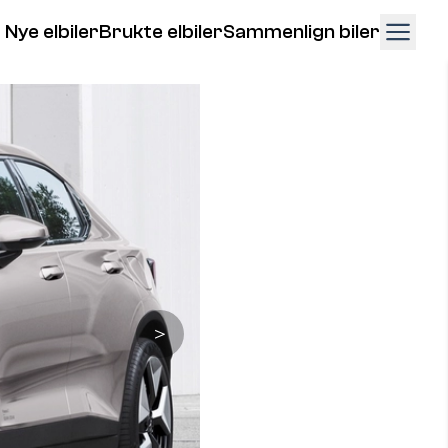
Nye elbiler
Brukte elbiler
Sammenlign biler
＞