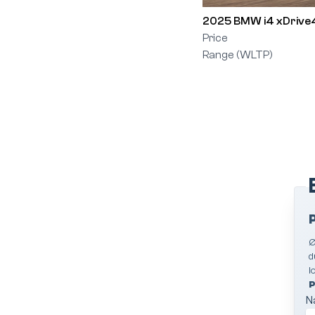
2025 BMW i4 xDrive
Price
Range (WLTP)
Ø
d
l
P
N