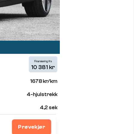
Finansiering fra
10 381 kr
1678 kr/km
4-hjulstrekk
4,2 sek
Prøvekjør