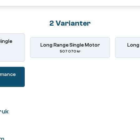
2 Varianter
ingle
Long Range Single Motor
Long
507 070 kr
rmance
ruk
om