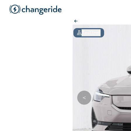
Test treff
＜