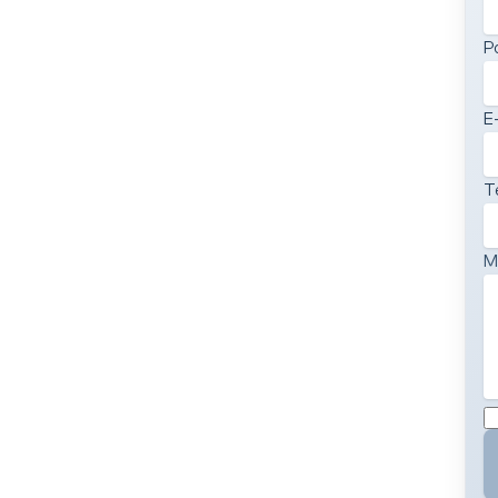
P
E
T
M