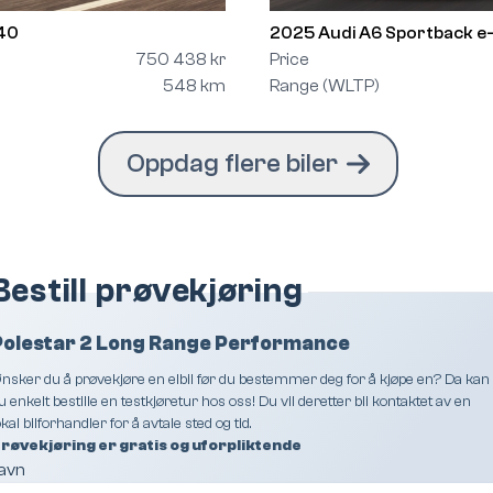
40
2025 Audi A6 Sportback e
750 438 kr
Price
548 km
Range (WLTP)
Oppdag flere biler
Bestill prøvekjøring
Polestar 2 Long Range Performance
nsker du å prøvekjøre en elbil før du bestemmer deg for å kjøpe en? Da kan
u enkelt bestille en testkjøretur hos oss! Du vil deretter bli kontaktet av en
okal bilforhandler for å avtale sted og tid.
røvekjøring er gratis og uforpliktende
avn