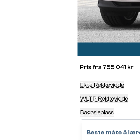
Pris fra 755 041 kr
Ekte Rekkevidde
WLTP Rekkevidde
Bagasjeplass
Beste måte å lære 