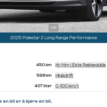
1
/
13
2025 Polestar 2 Long Range Performance
Kr/km I Ekte Rekkevidde
450 km
Hjulsdrift
568 km
0-100 km/t
407 liter
en bil er å kjøre en bil.