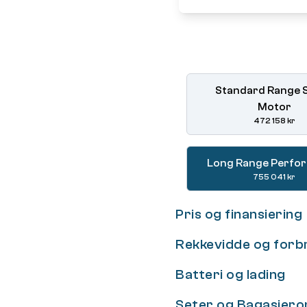
Standard Range S
Motor
472 158 kr
Long Range Perfo
755 041 kr
Pris og finansiering
Rekkevidde og forb
Batteri og lading
Seter og Bagasjer