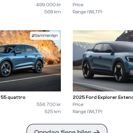
499 000 kr
Price
568 km
Range (WLTP)
Sammenlign
 55 quattro
2025 Ford Explorer Exte
556 700 kr
Price
525 km
Range (WLTP)
Oppdag flere biler