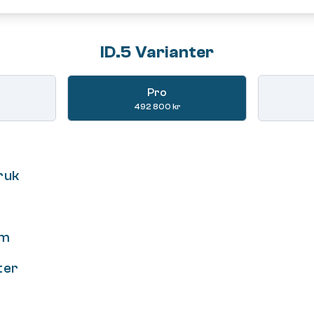
ID.5 Varianter
Pro
492 800 kr
ruk
om
ter