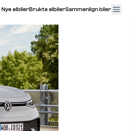
Nye elbiler
Brukte elbiler
Sammenlign biler
＞