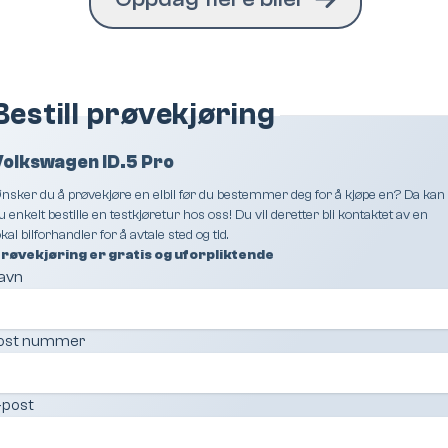
Bestill prøvekjøring
Volkswagen ID.5 Pro
nsker du å prøvekjøre en elbil før du bestemmer deg for å kjøpe en? Da kan
u enkelt bestille en testkjøretur hos oss! Du vil deretter bli kontaktet av en
okal bilforhandler for å avtale sted og tid.
røvekjøring er gratis og uforpliktende
avn
ost nummer
-post