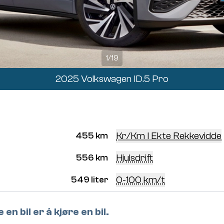
1
/
19
2025 Volkswagen ID.5 Pro
Kr/km I Ekte Rekkevidde
455 km
Hjulsdrift
556 km
0-100 km/t
549 liter
en bil er å kjøre en bil.