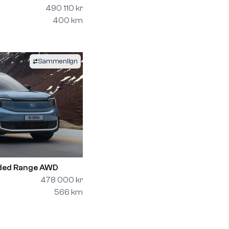
490 110 kr
400 km
Sammenlign
nded Range AWD
478 000 kr
566 km