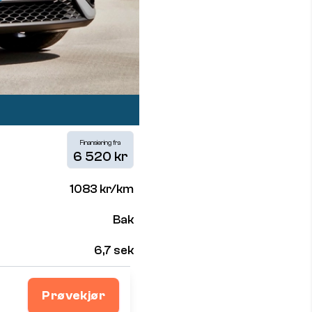
Finansiering fra
6 520 kr
1083 kr/km
Bak
6,7 sek
Prøvekjør