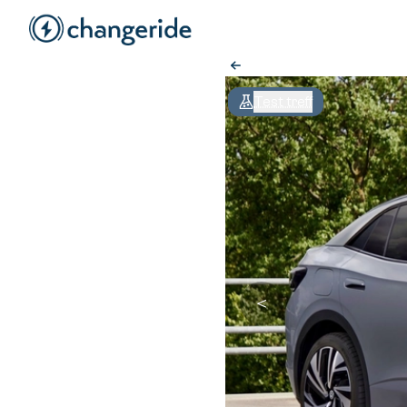
Test treff
＜