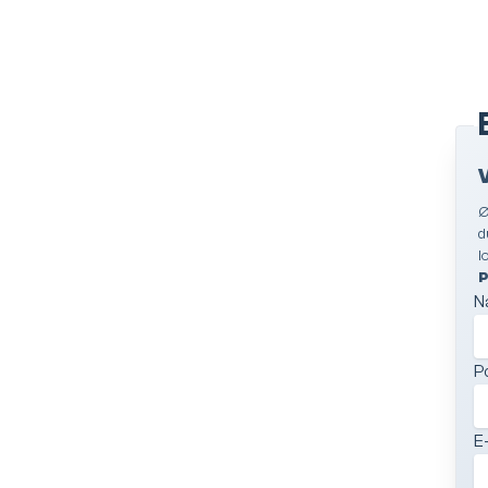
Ø
d
l
P
N
P
E