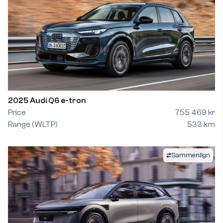
2025 Audi Q6 e-tron
Price
755 469 kr
Range (WLTP)
533 km
Sammenlign