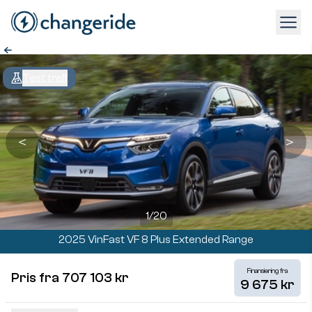
Test treff
＜
＞
1
/
20
2025 VinFast VF 8 Plus Extended Range
Finansiering fra
Pris fra 707 103 kr
9 675 kr