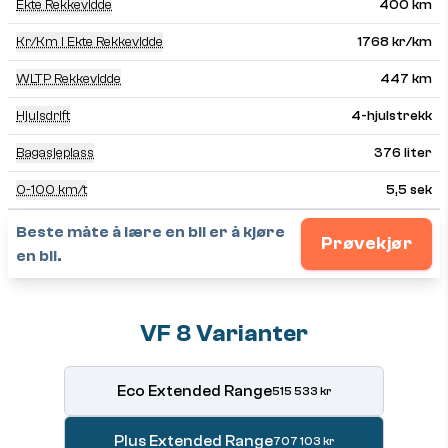
Ekte Rekkevidde
400 km
Kr/km I Ekte Rekkevidde
1768 kr/km
WLTP Rekkevidde
447 km
Hjulsdrift
4-hjulstrekk
Bagasjeplass
376 liter
0-100 km/t
5,5 sek
Beste måte å lære en bil er å kjøre
Prøvekjør
en bil.
VF 8 Varianter
Eco Extended Range
515 533 kr
Plus Extended Range
707 103 kr