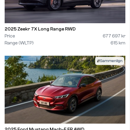
2025 Zeekr 7X Long Range RWD
Price
677 697 kr
Range (WLTP)
615 km
Sammenlign
2025 Ford Mustang Mach-E ER AWD