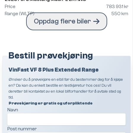
Price
783 931 kr
Range (WLTP)
550 km
Oppdag flere biler
Bestill prøvekjøring
VinFast VF 8 Plus Extended Range
Ønsker du å prøvekjøre en elbil før du bestemmer deg for å kjøpe
en? Da kan du enkelt bestille en testkjøretur hos oss! Du vil
deretter bli kontaktet av en lokal bilforhandler for å avtale sted og
tid.
Prøvekjøring er gratis og uforpliktende
Navn
Post nummer