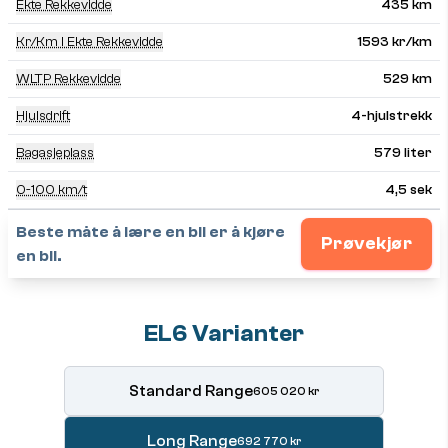
Ekte Rekkevidde
435 km
Kr/km I Ekte Rekkevidde
1593 kr/km
WLTP Rekkevidde
529 km
Hjulsdrift
4-hjulstrekk
Bagasjeplass
579 liter
0-100 km/t
4,5 sek
Beste måte å lære en bil er å kjøre
Prøvekjør
en bil.
EL6 Varianter
Standard Range
605 020 kr
Long Range
692 770 kr