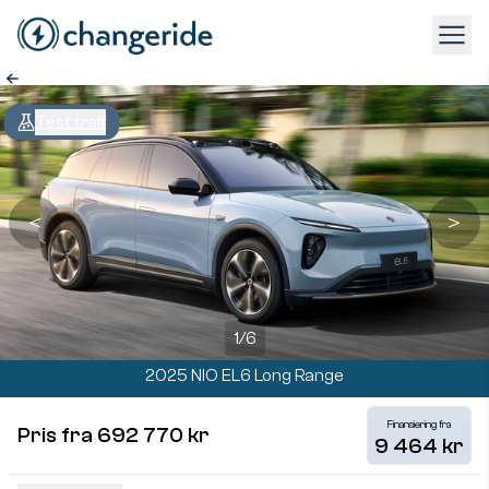
Test treff
＜
＞
1
/
6
2025 NIO EL6 Long Range
Finansiering fra
Pris fra 692 770 kr
9 464 kr