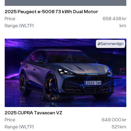
2025 Peugeot e-5008 73 kWh Dual Motor
Price
658 438 kr
Range (WLTP)
km
Sammenlign
2025 CUPRA Tavascan VZ
Price
649 000 kr
Range (WLTP)
521 km