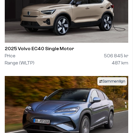
2025 Volvo EC40 Single Motor
Price
506 845 kr
Range (WLTP)
487 km
Sammenlign