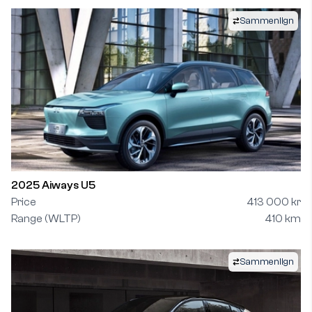
Sammenlign
2025 Aiways U5
Price
413 000 kr
Range (WLTP)
410 km
Sammenlign